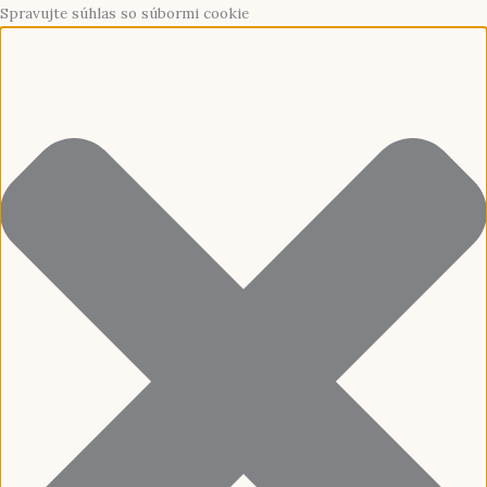
Preskočiť
Funkčné
Štatistiky
Predvoľby
Marketing
Spravujte súhlas so súbormi cookie
na
obsah